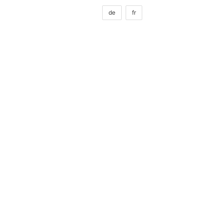
de
fr